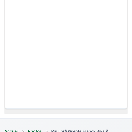
Accueil
>
Photos
>
Paul prÃ©sente Franck Biya Ã