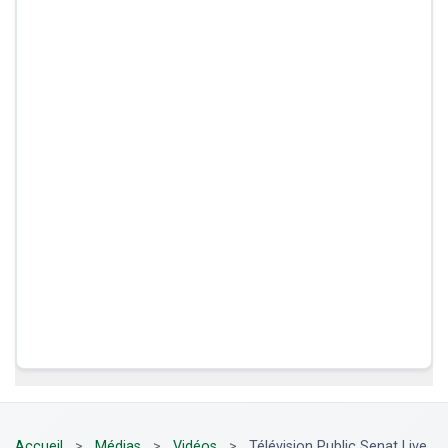
Accueil
>
Médias
>
Vidéos
>
Télévision Public Senat Live