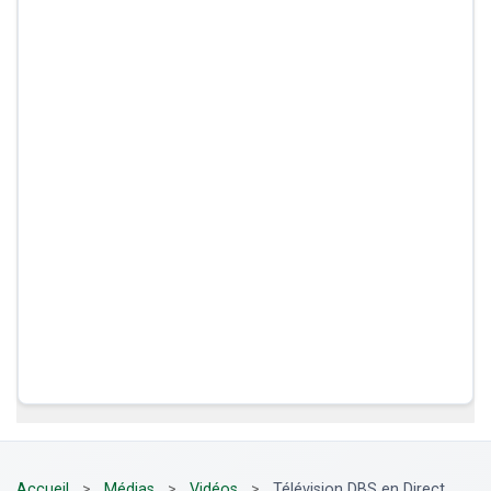
Accueil
>
Médias
>
Vidéos
>
Télévision DBS en Direct