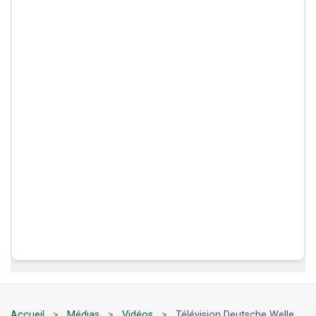
Accueil
>
Médias
>
Vidéos
>
Télévision Deutsche Welle