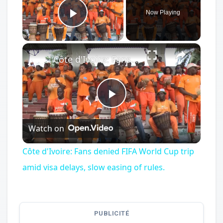
Now Playing
Play Video
×
Côte d'Ivoire: Fans denied FIFA World Cup trip amid visa delays, slow easing of rules.
Play
Watch on
Video
Côte d'Ivoire: Fans denied FIFA World Cup trip
amid visa delays, slow easing of rules.
PUBLICITÉ