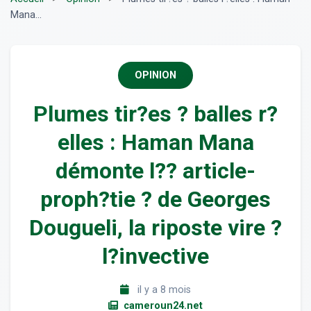
Mana...
OPINION
Plumes tir?es ? balles r?
elles : Haman Mana
démonte l?? article-
proph?tie ? de Georges
Dougueli, la riposte vire ?
l?invective
il y a 8 mois
cameroun24.net