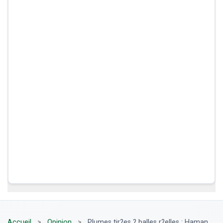
Accueil
>
Opinion
>
Plumes tir?es ? balles r?elles : Haman