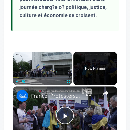
journée charg?e o? politique, justice,
culture et économie se croisent.
×
Now Playing
×
Play
Unmute
Fullscreen
France: Protesters rally outside CNews TV over alleged Kremlin influence
Play