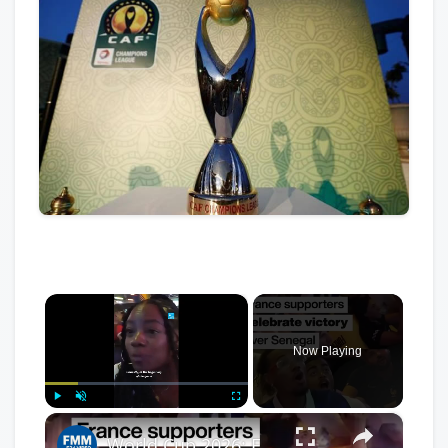
×
Now Playing
×
Play
Unmute
Fullscreen
World Cup 2026: France supporters celebrate victory over Senegal