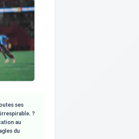
toutes ses
irrespirable. ?
cation au
agles du