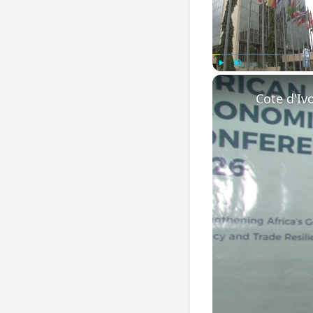
Play
Unmute