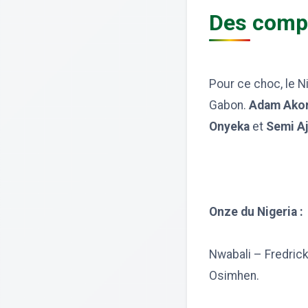
Des compo
Pour ce choc, le N
Gabon.
Adam Ako
Onyeka
et
Semi Aj
Onze du Nigeria :
Nwabali – Fredrick
Osimhen.