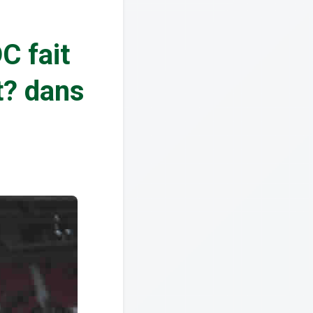
C fait
t? dans