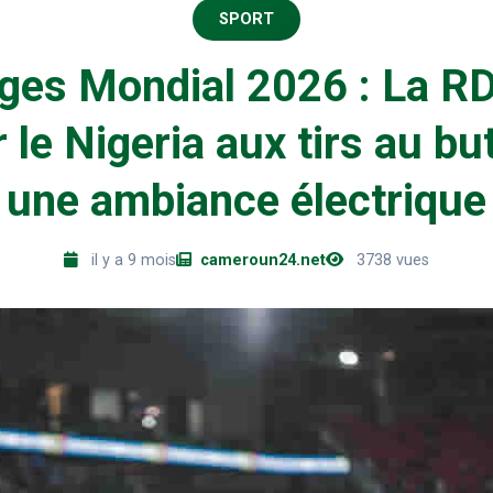
SPORT
ges Mondial 2026 : La RD
 le Nigeria aux tirs au bu
une ambiance électrique
il y a 9 mois
cameroun24.net
3738 vues