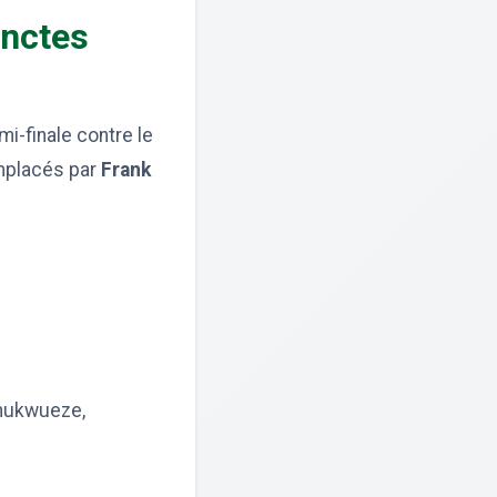
inctes
i-finale contre le
emplacés par
Frank
Chukwueze,