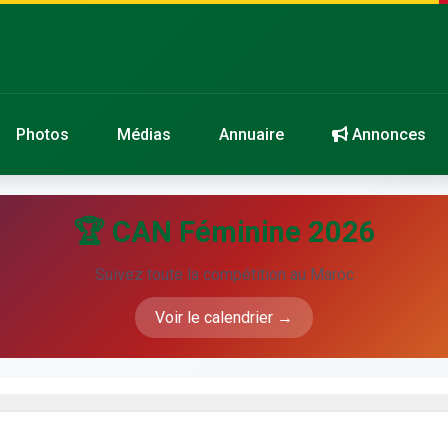
Photos
Médias
Annuaire
Annonces
🏆 CAN Féminine 2026
Suivez toute la compétition au Maroc
Voir le calendrier →