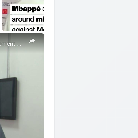
×
Cote d'Ivoire: African Economic Conference focuses on development opportunities in multipolar world.