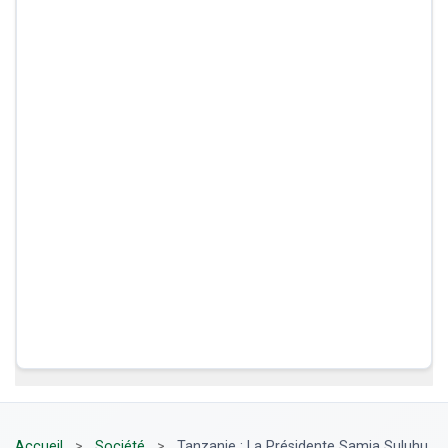
Accueil
>
Société
>
Tanzanie : La Présidente Samia Suluhu