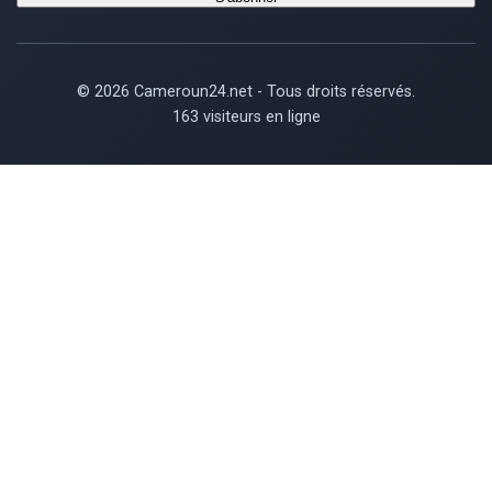
© 2026 Cameroun24.net - Tous droits réservés.
163 visiteurs en ligne
×
Now Playing
Play Video
×
Democratic Republic of the Congo: Latest Ebola outbreak overstretches DRC health system.
Play