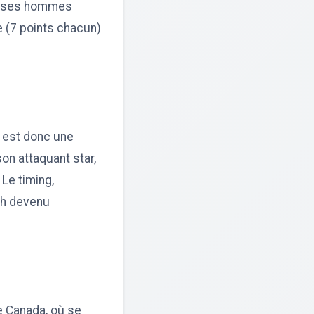
 ses hommes
e (7 points chacun)
i est donc une
on attaquant star,
 Le timing,
tch devenu
e Canada, où se