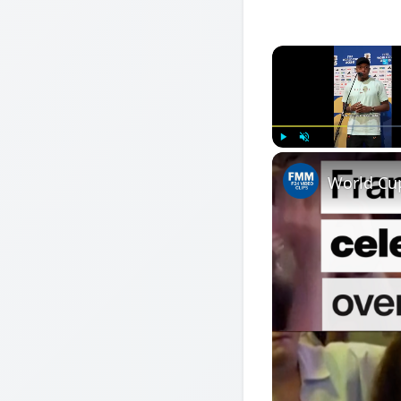
Play
Unmute
World Cup