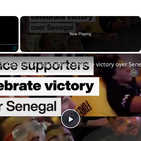
×
Now Playing
Fullscreen
 2026: France supporters celebrate victory over Sen
Play