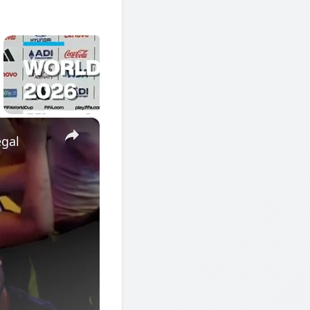
×
egal