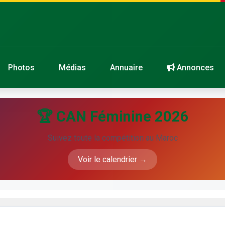
Photos
Médias
Annuaire
Annonces
🏆 CAN Féminine 2026
Suivez toute la compétition au Maroc
Voir le calendrier →