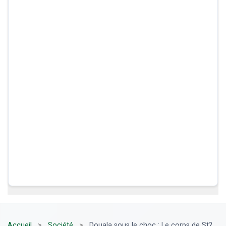
Accueil
>
Société
>
Douala sous le choc : Le corps de St?