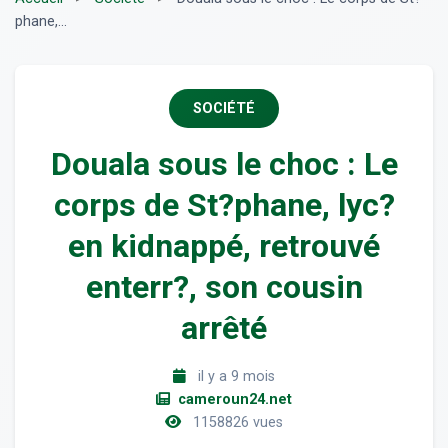
phane,...
SOCIÉTÉ
Douala sous le choc : Le
corps de St?phane, lyc?
en kidnappé, retrouvé
enterr?, son cousin
arrêté
il y a 9 mois
cameroun24.net
1158826 vues