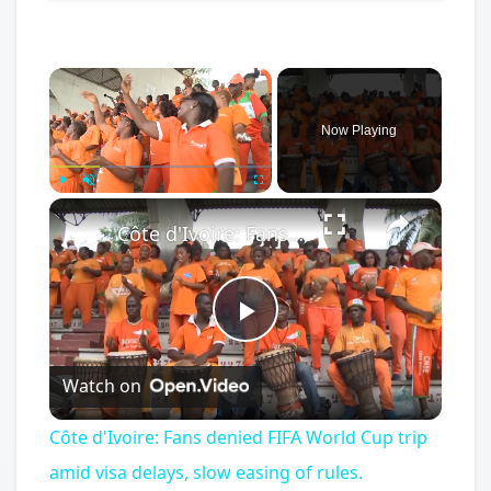
×
Now Playing
×
Play
Unmute
Fullscreen
Côte d'Ivoire: Fans denied FIFA World Cup trip amid visa delays, slow easing of rules.
Play
Watch on
Video
Côte d'Ivoire: Fans denied FIFA World Cup trip
amid visa delays, slow easing of rules.