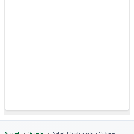
Accueil
>
Société
>
Sahel : D?sinformation, Victoires