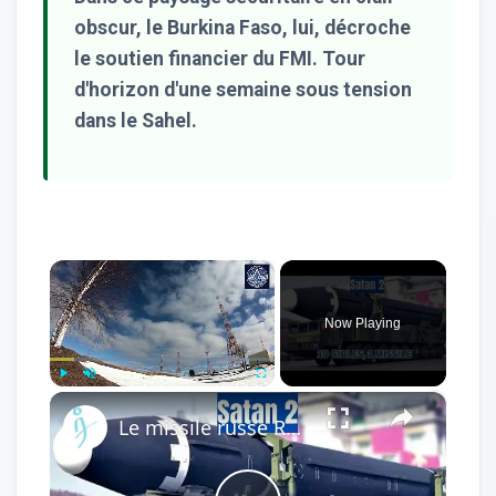
obscur, le Burkina Faso, lui, décroche
le soutien financier du FMI. Tour
d'horizon d'une semaine sous tension
dans le Sahel.
×
Now Playing
×
Play
Unmute
Fullscreen
Le missile russe RS-28 Sarmat : Une menace de 12 minutes pour la stabilité occidentale