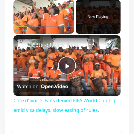
×
Now Playing
×
Play
Unmute
Fullscreen
Côte d'Ivoire: Fans denied FIFA World Cup trip amid visa delays, slow easing of rules.
Play
Watch on
Video
Côte d'Ivoire: Fans denied FIFA World Cup trip
amid visa delays, slow easing of rules.