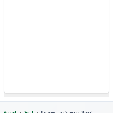
Accueil
>
Sport
>
Barrages : Le Cameroun ?limin? !