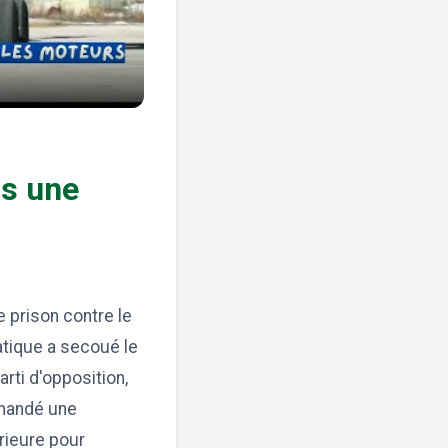
is une
e prison contre le
atique a secoué le
rti d'opposition,
emandé une
érieure pour