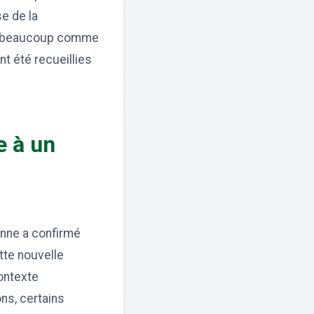
e de la
par beaucoup comme
nt été recueillies
e à un
enne a confirmé
tte nouvelle
contexte
ns, certains