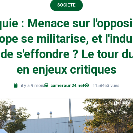
SOCIÉTÉ
uie : Menace sur l'opposi
ope se militarise, et l'indu
de s'effondre ? Le tour 
en enjeux critiques
il y a 9 mois
cameroun24.net
1158463 vues