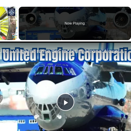
×
Now Playing
Fullscreen
'UEC : un géant russe des moteurs aéronautiques
Play
Video