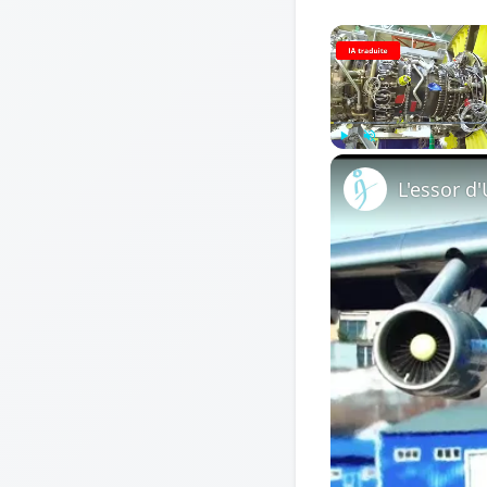
Play
Unmute
L'essor d