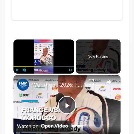
×
Now Playing
×
Play
Unmute
Fullscreen
World Cup 2026: France-Morocco refereeing already sparks debate as Deschamps responds
Play
Watch on
Video