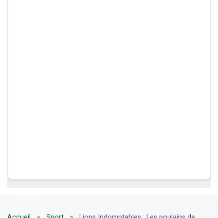
Accueil
>
Sport
>
Lions Indomptables : Les poulains de