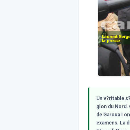
Un v?ritable s
gion du Nord.
de Garoua I on
examens. La d