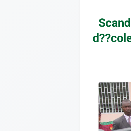
Scanda
d??col