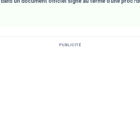
 dans un document officiel signé au terme d'une proc?d
PUBLICITÉ