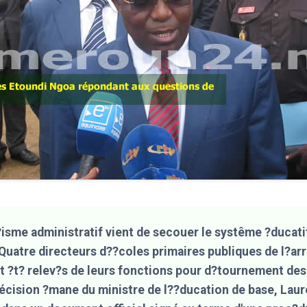
?isme administratif vient de secouer le systême ?ducatif
 Quatre directeurs d??coles primaires publiques de l?a
t ?t? relev?s de leurs fonctions pour d?tournement des 
écision ?mane du ministre de l??ducation de base, Lau