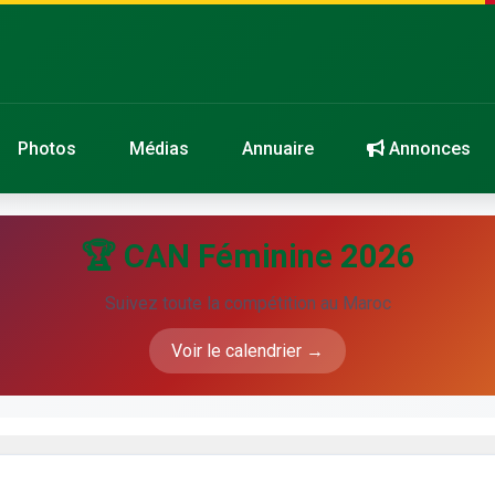
Photos
Médias
Annuaire
Annonces
🏆 CAN Féminine 2026
Suivez toute la compétition au Maroc
Voir le calendrier →