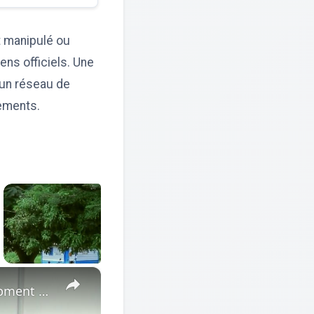
t manipulé ou
ns officiels. Une
 un réseau de
sements.
×
Cote d'Ivoire: African Economic Conference focuses on development opportunities in multipolar world.