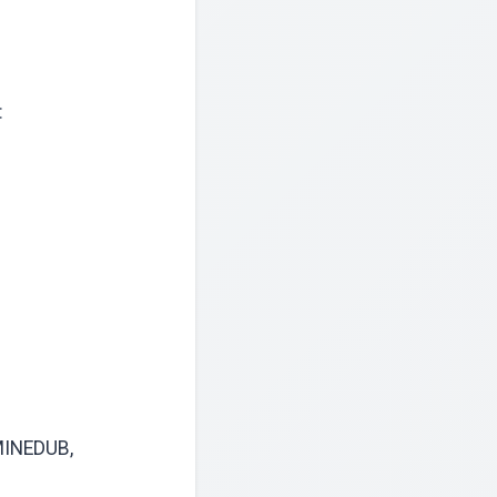
:
 MINEDUB,