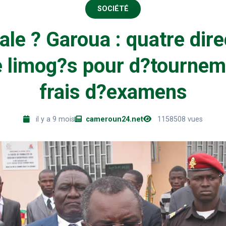
SOCIÉTÉ
le ? Garoua : quatre dir
e limog?s pour d?tournem
frais d?examens
il y a 9 mois
cameroun24.net
1158508 vues