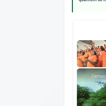
Play
Unmute