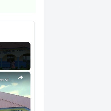
×
Democratic Republic of the Congo: Latest Ebola outbreak overstretches DRC health system.