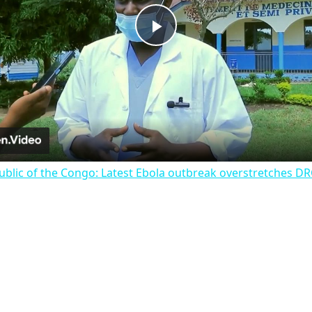
Play
Video
blic of the Congo: Latest Ebola outbreak overstretches DR