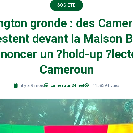
SOCIÉTÉ
ngton gronde : des Camer
stent devant la Maison 
noncer un ?hold-up ?lect
Cameroun
il y a 9 mois
cameroun24.net
1158394 vues