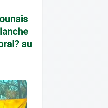
ounais
Blanche
oral? au