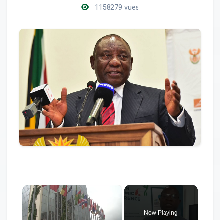
1158279 vues
×
Now Playing