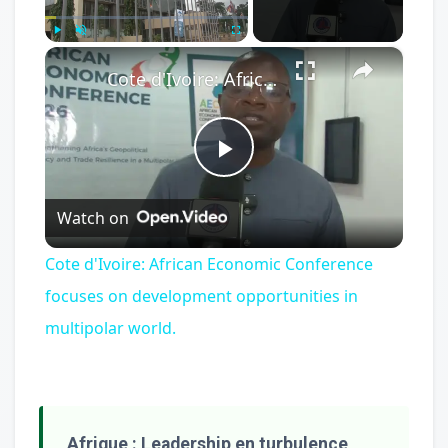
×
Play
Unmute
Fullscreen
Cote d'Ivoire: African Economic Conference focuses on development opportunities in multipolar world.
Play
Watch on
Video
Cote d'Ivoire: African Economic Conference
focuses on development opportunities in
multipolar world.
Afrique : Leadership en turbulence,