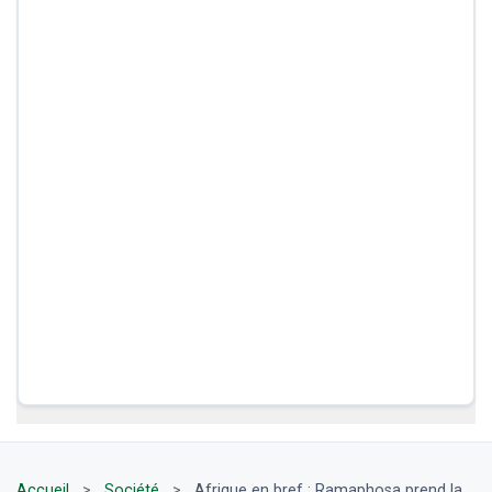
Accueil
>
Société
>
Afrique en bref : Ramaphosa prend la