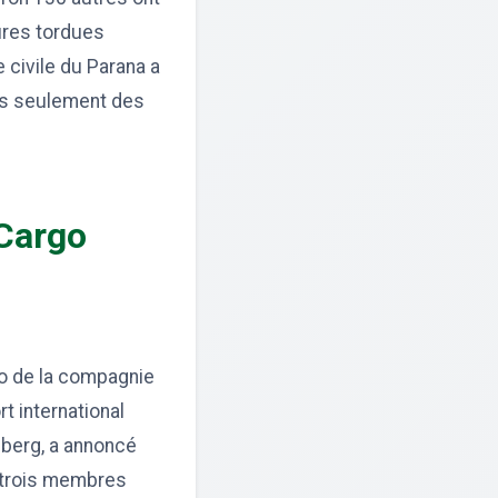
ures tordues
 civile du Parana a
es seulement des
-Cargo
go de la compagnie
t international
nberg, a annoncé
ls trois membres