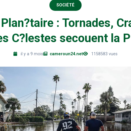
SOCIÉTÉ
Plan?taire : Tornades, Cr
es C?lestes secouent la P
il y a 9 mois
cameroun24.net
1158583 vues