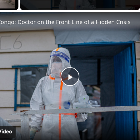
ay Video
Congo: Doctor on the Front Line of a Hidden Crisis
Play
Video