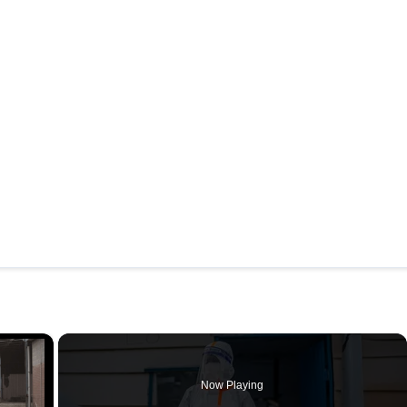
×
Now Playing