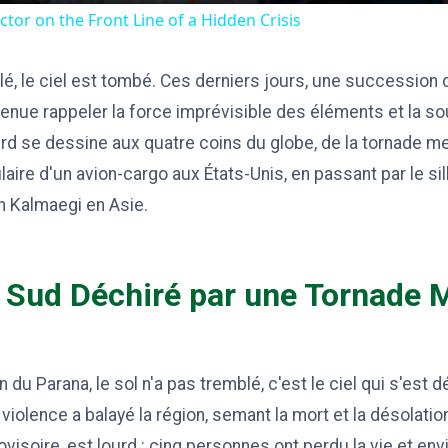
tor on the Front Line of a Hidden Crisis
lé, le ciel est tombé. Ces derniers jours, une succession
venue rappeler la force imprévisible des éléments et la s
ourd se dessine aux quatre coins du globe, de la tornade me
aire d'un avion-cargo aux États-Unis, en passant par le si
on Kalmaegi en Asie.
Le Sud Déchiré par une Tornade 
en du Parana, le sol n'a pas tremblé, c'est le ciel qui s'est 
 violence a balayé la région, semant la mort et la désolati
ovisoire, est lourd : cinq personnes ont perdu la vie et en