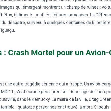
 images qui émergent montrent un champ de ruines : voit
éton, bâtiments soufflés, toitures arrachées. La Défense
r du désastre, survenu à quelques centaines de kilomètr
'Iguaçu.
s : Crash Mortel pour un Avion
est une autre tragédie aérienne qui a frappé. Un avion-car
 MD-11, s'est écrasé peu après son décollage de l'aéropor
isville, dans le Kentucky. Le maire de la ville, Craig Gree
et terrible : quatorze personnes ont trouvé la mort. Si seu