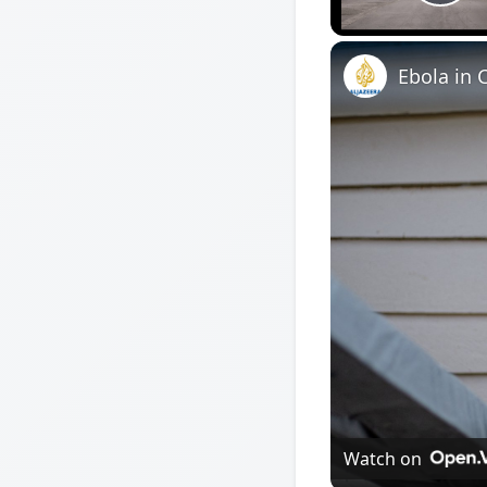
Pl
Ebola in 
Watch on