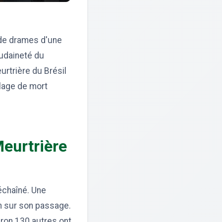
 de drames d'une
oudaineté du
urtrière du Brésil
llage de mort
Meurtrière
déchaîné. Une
on sur son passage.
viron 130 autres ont