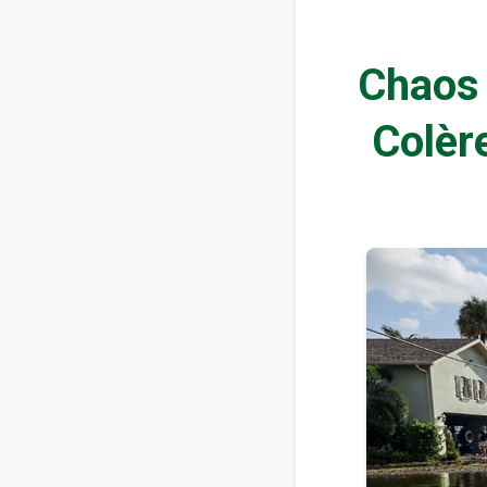
Chaos 
Colèr