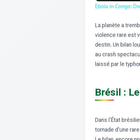
Ebola in Congo: Doc
La planète a tremb
violence rare est 
destin. Un bilan l
au crash spectacul
laissé par le typh
Brésil : 
Dans l'État brésili
tornade d'une rare
Le bilan, encore pr