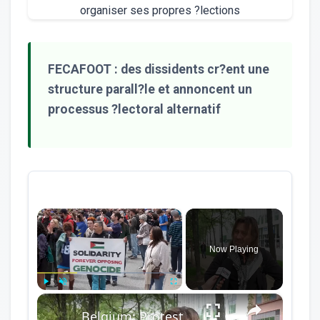
FECAFOOT : des dissidents cr?ent une
structure parall?le et annoncent un
processus ?lectoral alternatif
×
Now Playing
×
Play
Unmute
Fullscreen
Belgium: Protest erupts in Brussels against European rearmament.