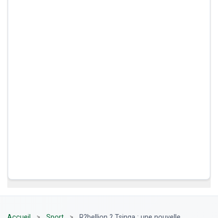
Accueil
>
Sport
>
R?bellion ? Tsinga : une nouvelle