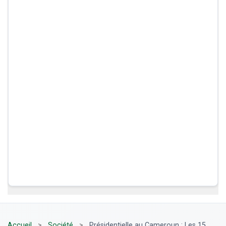
Accueil
>
Société
>
Présidentielle au Cameroun : Les 15