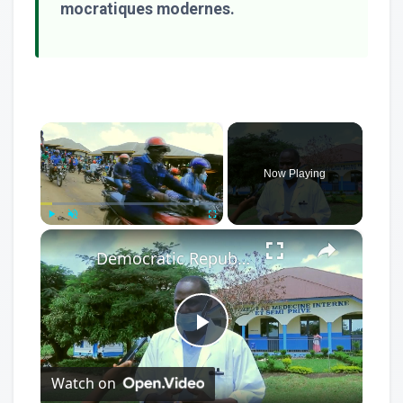
mocratiques modernes.
×
Now Playing
×
Play
Unmute
Fullscreen
Democratic Republic of the Congo: Latest Ebola outbreak overstretches DRC health system.
Play
Watch on
Video