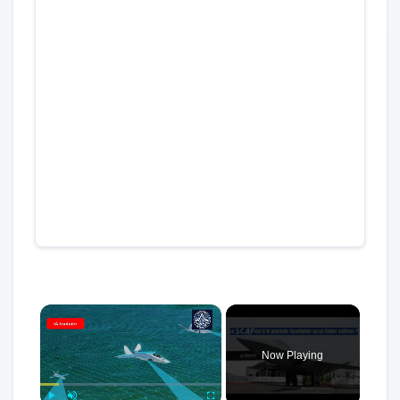
×
Now Playing