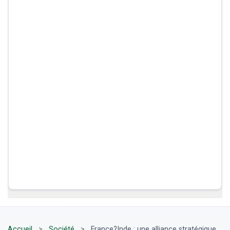
Accueil
>
Société
>
France?Inde : une alliance stratégique