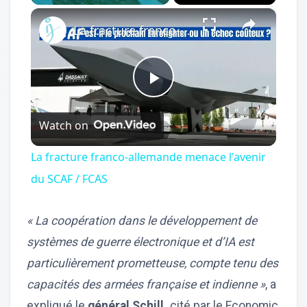
×
Play
Unmute
Fullscreen
La fracture franco-allemande menace l'avenir du SCAF / FCAS
Play
Watch on
Video
La fracture franco-allemande menace l'avenir
du SCAF / FCAS
« La coopération dans le développement de
systèmes de guerre électronique et d’IA est
particulièrement prometteuse, compte tenu des
capacités des armées française et indienne »
, a
expliqué le
général Schill,
cité par le Economic