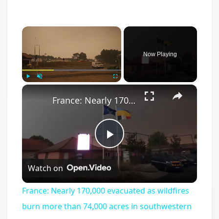
×
Now Playing
×
Play
Unmute
Fullscreen
France: Nearly 170,000 evacuated as wildfires burn more than 74,000 acres in southwestern France (3).
Play
Watch on
Video
France: Nearly 170,000 evacuated as wildfires
burn more than 74,000 acres in southwestern