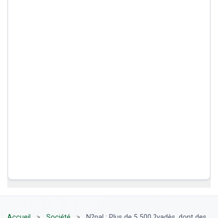
Accueil
>
Société
>
N?pal : Plus de 5 500 ?vadès, dont des