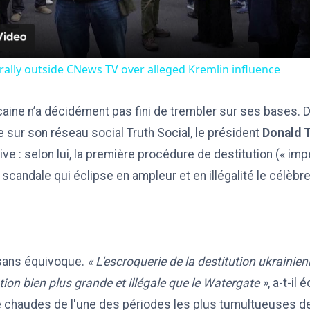
 rally outside CNews TV over alleged Kremlin influence
caine n’a décidément pas fini de trembler sur ses bases. 
sur son réseau social Truth Social, le président
Donald 
ve : selon lui, la première procédure de destitution (« imp
un scandale qui éclipse en ampleur et en illégalité le célèb
 sans équivoque.
« L'escroquerie de la destitution ukrainie
tion bien plus grande et illégale que le Watergate »
, a-t-il 
e chaudes de l'une des périodes les plus tumultueuses d