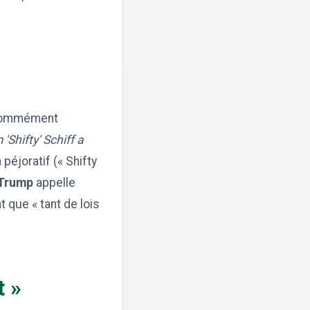
a nommément
'Shifty' Schiff a
 péjoratif (« Shifty
Trump
appelle
 que « tant de lois
t »