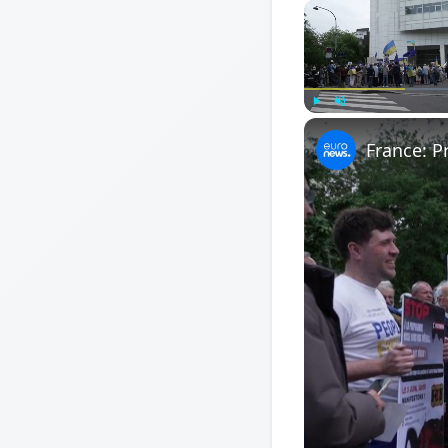
Play
Unmute