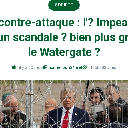
SOCIÉTÉ
ontre-attaque : l'? Imp
un scandale ? bien plus 
le Watergate ?
il y a 10 mois
cameroun24.net
1158183 vues