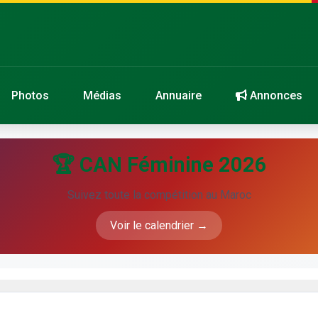
Photos
Médias
Annuaire
Annonces
🏆 CAN Féminine 2026
Suivez toute la compétition au Maroc
Voir le calendrier →