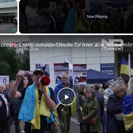
×
Now Playing
Fullscreen
Play
Video