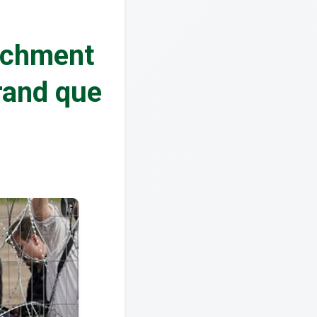
eachment
grand que