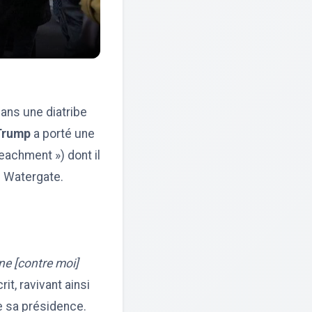
Dans une diatribe
Trump
a porté une
eachment ») dont il
re Watergate.
nne [contre moi]
écrit, ravivant ainsi
e sa présidence.