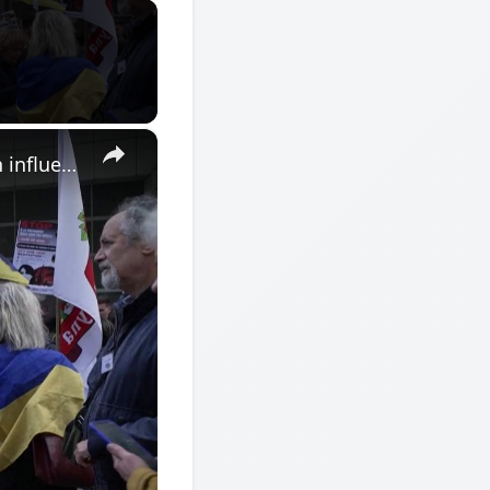
×
France: Protesters rally outside CNews TV over alleged Kremlin influence