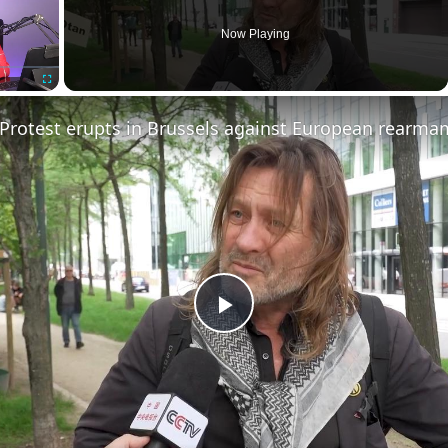
Now Playing
Fullscreen
Protest erupts in Brussels against European rearma
Play
Video