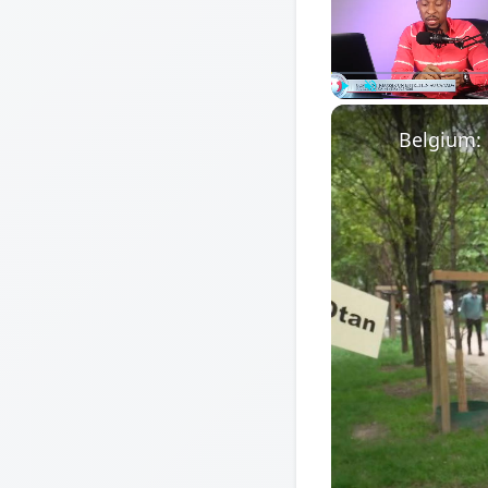
Play
Unmute
Belgium: 