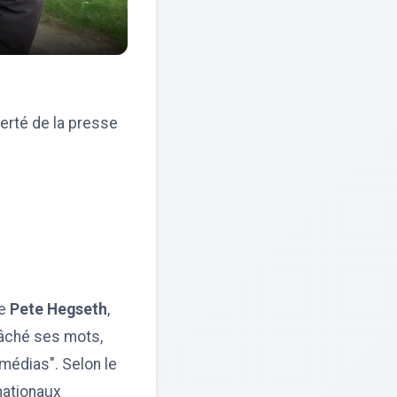
erté de la presse
se
Pete Hegseth
,
âché ses mots,
médias". Selon le
nationaux