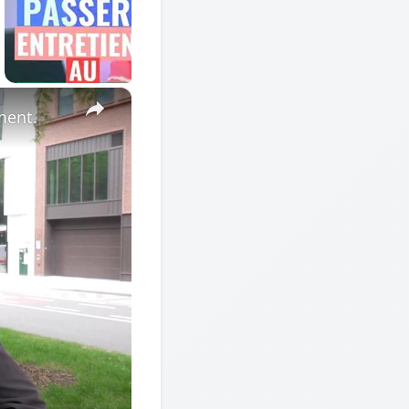
×
ment.