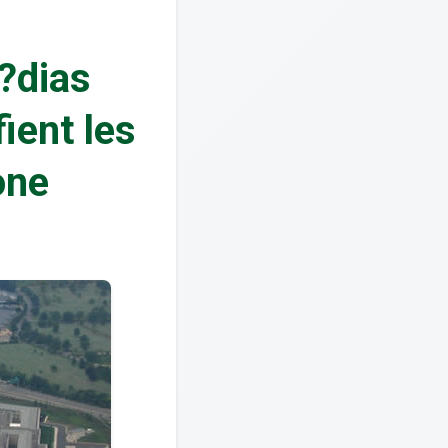
?dias
ient les
one