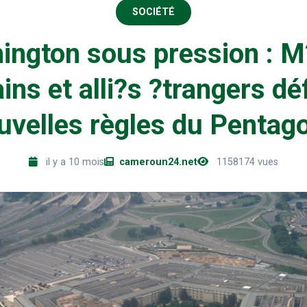
SOCIÉTÉ
ington sous pression : M
ins et alli?s ?trangers déf
uvelles règles du Pentag
il y a 10 mois
cameroun24.net
1158174 vues