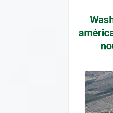
Wash
américa
no