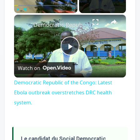
×
Play
Unmute
Fullscreen
Democratic Republic of the Congo: Latest Ebola outbreak overstretches DRC health system.
Play
Watch on
Video
Democratic Republic of the Congo: Latest
Ebola outbreak overstretches DRC health
system.
Le candidat du Social Democratic