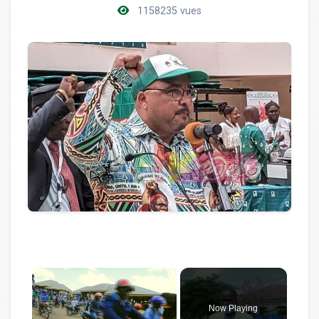
1158235 vues
×
Now Playing