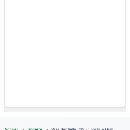
Accueil
>
Société
>
Présidentielle 2025 : Joshua Osih