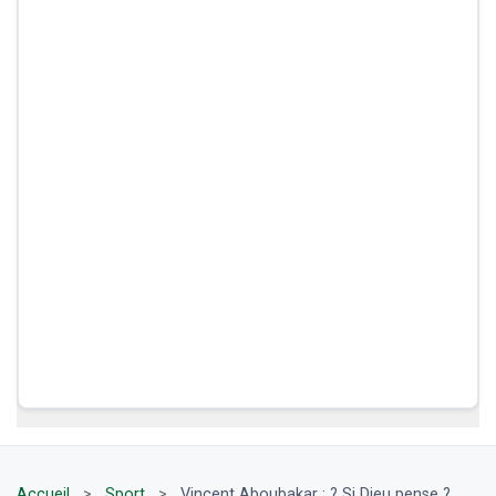
Accueil
>
Sport
>
Vincent Aboubakar : ? Si Dieu pense ?