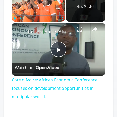
Now Playing
×
Play
Unmute
Fullscreen
Cote d'Ivoire: African Economic Conference focuses on development opportunities in multipolar world.
Play
Watch on
Video
Cote d'Ivoire: African Economic Conference
focuses on development opportunities in
multipolar world.