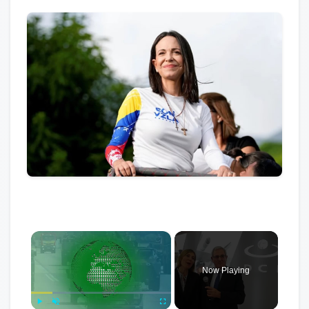
×
Now Playing