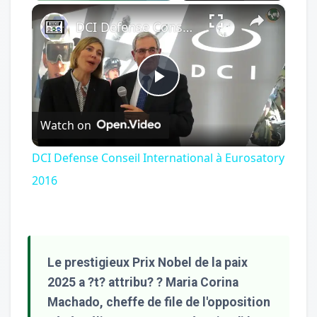
×
Play
Unmute
Fullscreen
DCI Defense Conseil International à Eurosatory 2016
Play
Watch on
Video
DCI Defense Conseil International à Eurosatory
2016
Le prestigieux Prix Nobel de la paix
2025 a ?t? attribu? ? Maria Corina
Machado, cheffe de file de l'opposition