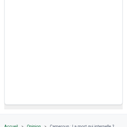
Accueil
>
Opinion
>
Cameroun : La mort qui interpelle ?