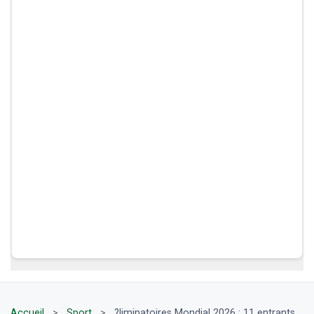
Accueil
>
Sport
>
?liminatoires Mondial 2026 : 11 entrants,