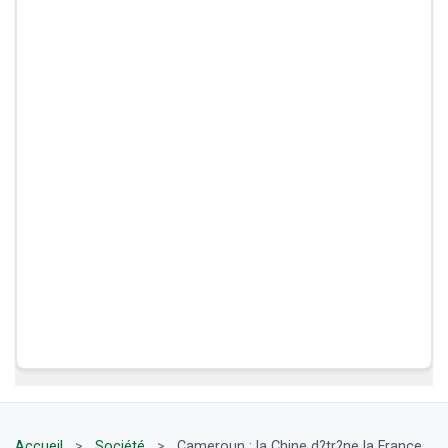
Accueil
>
Société
>
Cameroun : la Chine d?tr?ne la France,