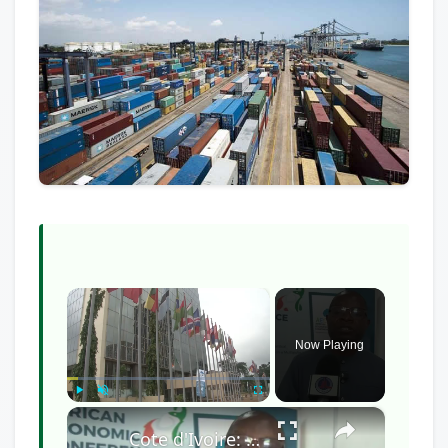
×
Now Playing
×
Play
Unmute
Fullscreen
Cote d'Ivoire: African Economic Conference focuses on development opportunities in multipolar world.