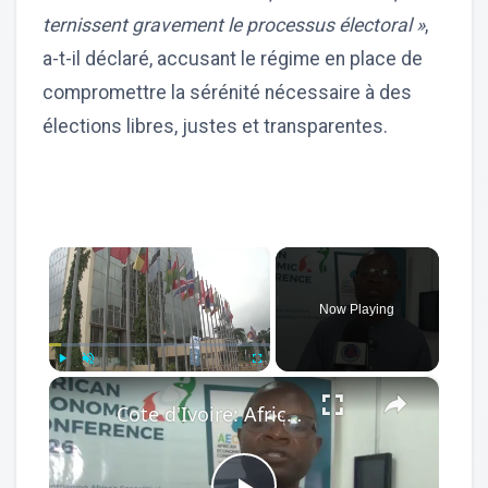
ternissent gravement le processus électoral »
,
a-t-il déclaré, accusant le régime en place de
compromettre la sérénité nécessaire à des
élections libres, justes et transparentes.
×
Now Playing
×
Play
Unmute
Fullscreen
Cote d'Ivoire: African Economic Conference focuses on development opportunities in multipolar world.