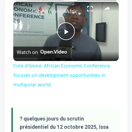
×
Cote d'Ivoire: African Economic Conference focuses on development opportunities in multipolar world.
Play
Watch on
Video
Cote d'Ivoire: African Economic Conference
focuses on development opportunities in
multipolar world.
? quelques jours du scrutin
présidentiel du 12 octobre 2025, Issa