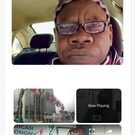
×
Now Playing
×
Play
Unmute
Fullscreen
Cote d'Ivoire: African Economic Conference focuses on development opportunities in multipolar world.