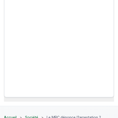
Accueil
>
Société
>
Le MRC dénonce l?arrestation ?