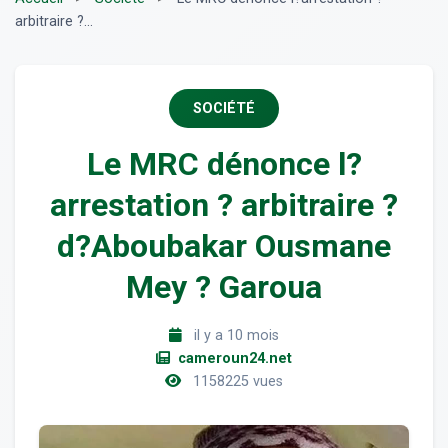
arbitraire ?...
SOCIÉTÉ
Le MRC dénonce l?
arrestation ? arbitraire ?
d?Aboubakar Ousmane
Mey ? Garoua
il y a 10 mois
cameroun24.net
1158225 vues