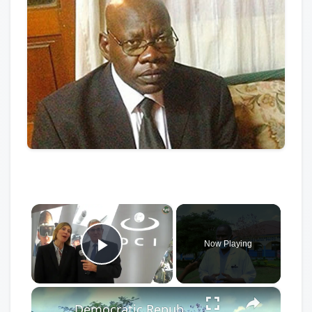
×
Now Playing
Play Video
×
Democratic Republic of the Congo: Latest Ebola outbreak overstretches DRC health system.