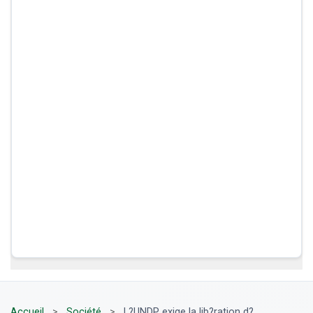
Accueil
>
Société
>
L?UNDP exige la lib?ration d?