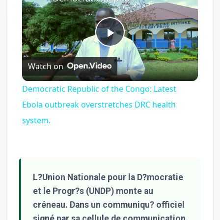
Play
Watch on
Video
Democratic Republic of the Congo: Latest
Ebola outbreak overstretches DRC health
system.
L?Union Nationale pour la D?mocratie
et le Progr?s (UNDP) monte au
créneau. Dans un communiqu? officiel
signé par sa cellule de communication,