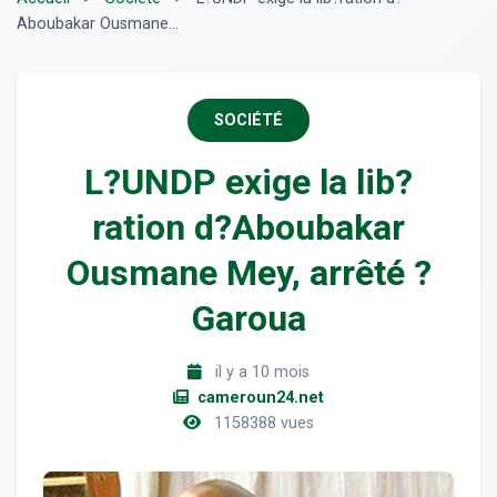
Aboubakar Ousmane...
SOCIÉTÉ
L?UNDP exige la lib?
ration d?Aboubakar
Ousmane Mey, arrêté ?
Garoua
il y a 10 mois
cameroun24.net
1158388 vues