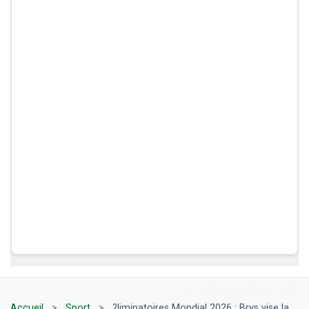
Accueil
>
Sport
>
?liminatoires Mondial 2026 : Brys vise la