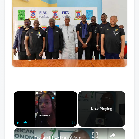
×
Now Playing
×
Play
Unmute
Fullscreen
Cote d'Ivoire: African Economic Conference focuses on development opportunities in multipolar world.