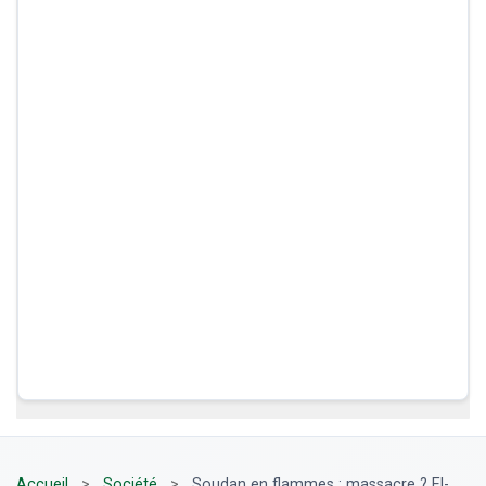
Accueil
>
Société
>
Soudan en flammes : massacre ? El-