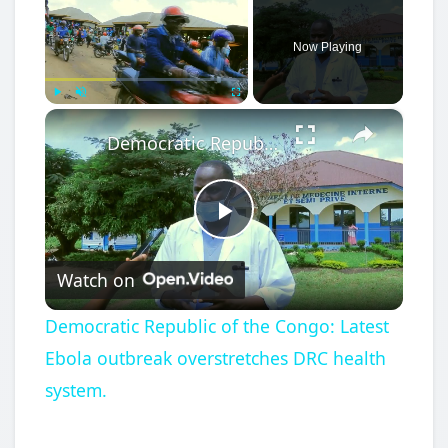
Now Playing
×
Play
Unmute
Fullscreen
Democratic Republic of the Congo: Latest Ebola outbreak overstretches DRC health system.
Play
Watch on
Video
Democratic Republic of the Congo: Latest
Ebola outbreak overstretches DRC health
system.