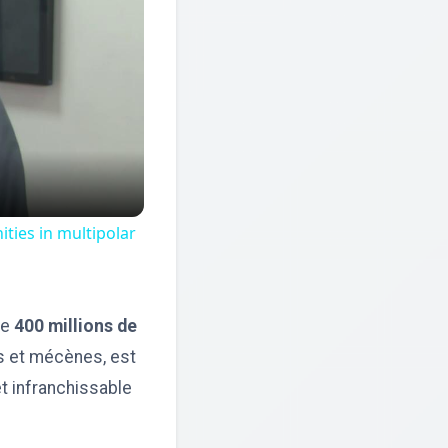
ties in multipolar
de
400 millions de
ts et mécènes, est
t infranchissable