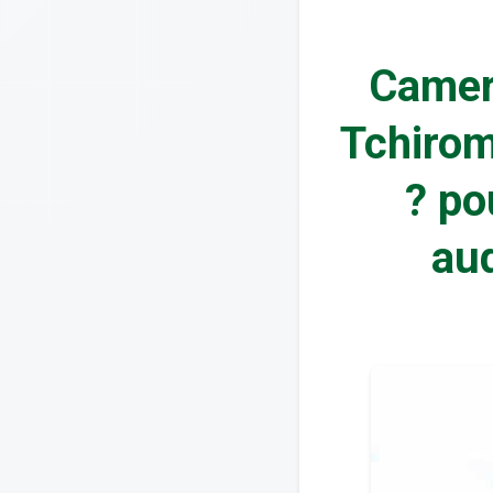
Camero
Tchirom
? po
aud