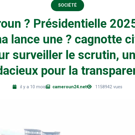
SOCIÉTÉ
un ? Présidentielle 2025
a lance une ? cagnotte c
ur surveiller le scrutin, un
acieux pour la transpare
il y a 10 mois
cameroun24.net
1158942 vues