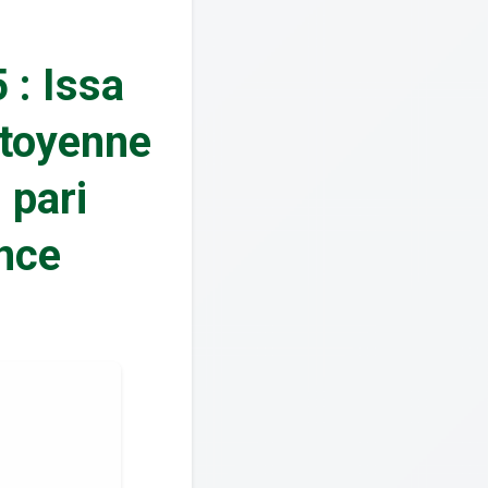
 : Issa
itoyenne
 pari
nce