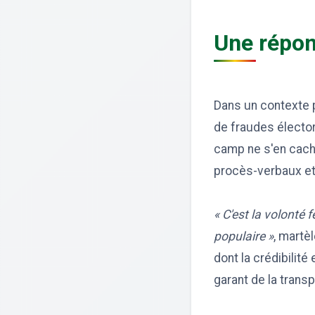
Une répon
Dans un contexte p
de fraudes électo
camp ne s'en cache 
procès-verbaux et 
« C'est la volonté 
populaire »
, martè
dont la crédibilit
garant de la trans