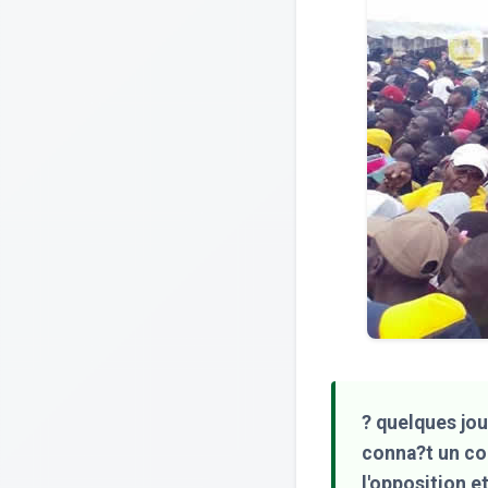
? quelques jou
conna?t un cou
l'opposition e