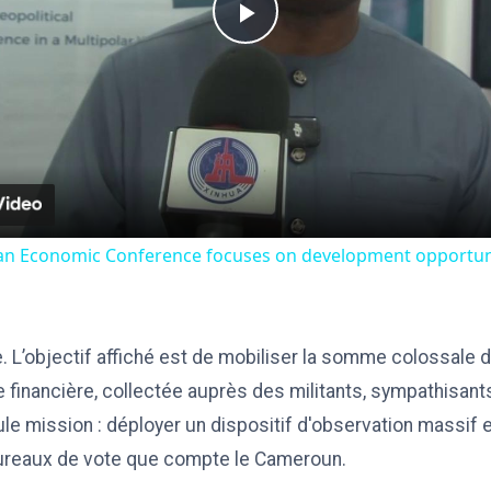
Play
Video
ican Economic Conference focuses on development opportuni
le. L’objectif affiché est de mobiliser la somme colossale 
e financière, collectée auprès des militants, sympathisan
le mission : déployer un dispositif d'observation massif e
ureaux de vote que compte le Cameroun.