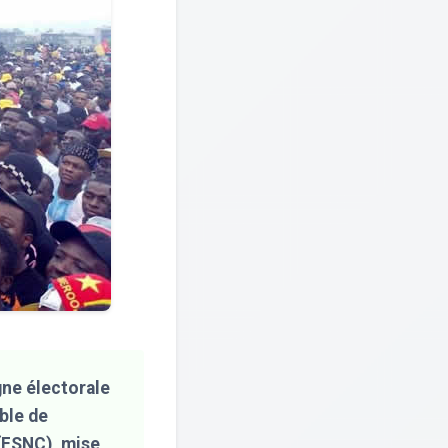
gne électorale
ble de
 (FSNC), mise