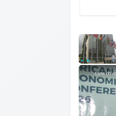
Play
Unmute