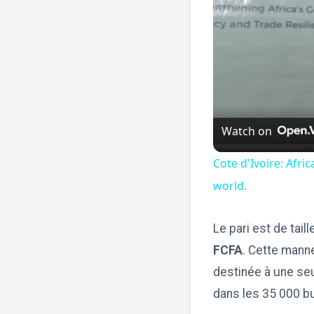
Watch on
Cote d'Ivoire: Afr
world.
Le pari est de tail
FCFA
. Cette mann
destinée à une seu
dans les 35 000 b