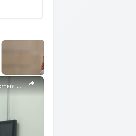
×
Cote d'Ivoire: African Economic Conference focuses on development opportunities in multipolar world.