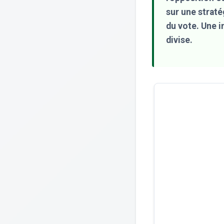
sur une straté
du vote. Une i
divise.