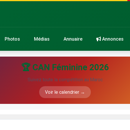
Photos
Médias
Annuaire
Annonces
🏆 CAN Féminine 2026
Suivez toute la compétition au Maroc
Voir le calendrier →