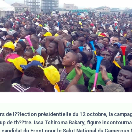
rs de l??lection présidentielle du 12 octobre, la campa
p de th??tre. Issa Tchiroma Bakary, figure incontourna
t candidat du Front pour le Salut National du Cameroun