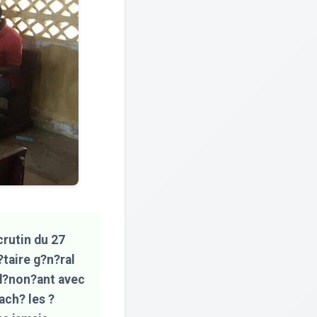
crutin du 27
taire g?n?ral
 d?non?ant avec
ach? les ?