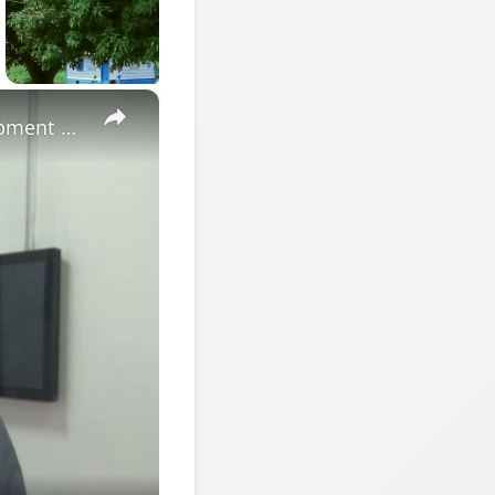
×
Cote d'Ivoire: African Economic Conference focuses on development opportunities in multipolar world.