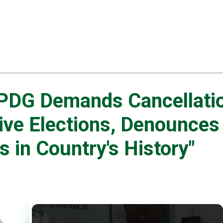
PDG Demands Cancellatio
tive Elections, Denounces
s in Country's History"
×