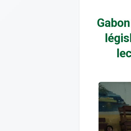
Gabon 
légis
le