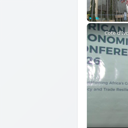
Play
Unmute