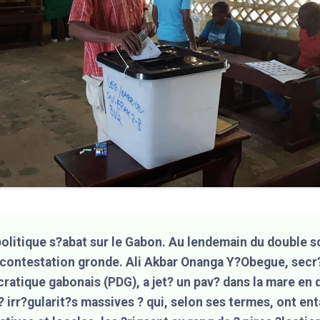
olitique s?abat sur le Gabon. Au lendemain du double s
 contestation gronde. Ali Akbar Onanga Y?Obegue, secr?
ratique gabonais (PDG), a jet? un pav? dans la mare en
? irr?gularit?s massives ? qui, selon ses termes, ont ent