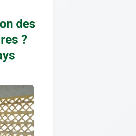
ion des
ires ?
ays