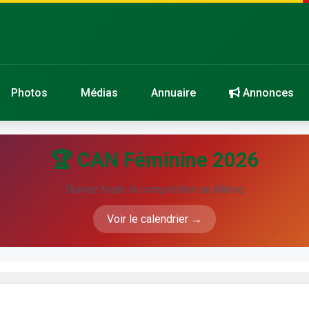
Photos
Médias
Annuaire
Annonces
🏆 CAN Féminine 2026
Suivez toute la compétition au Maroc
Voir le calendrier →