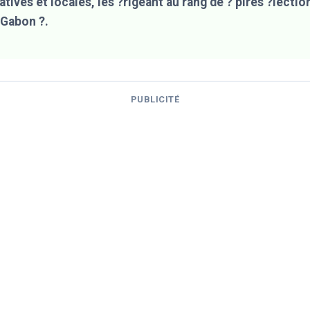
atives et locales, les ?rigeant au rang de ? pires ?lectio
 Gabon ?.
PUBLICITÉ