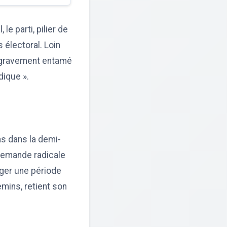
e parti, pilier de
 électoral. Loin
« gravement entamé
dique ».
as dans la demi-
 demande radicale
ager une période
emins, retient son