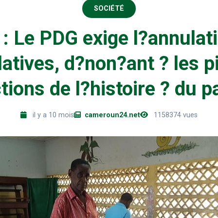
SOCIÉTÉ
: Le PDG exige l?annulat
latives, d?non?ant ? les p
ctions de l?histoire ? du p
il y a 10 mois
cameroun24.net
1158374 vues