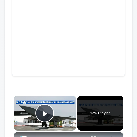
×
Now Playing
Play Video
×