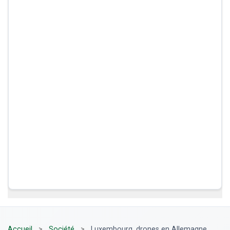
Accueil
>
Société
>
Luxembourg, drones en Allemagne,