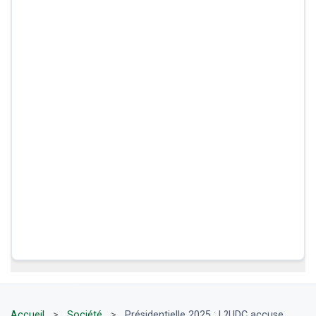
Accueil
>
Société
>
Présidentielle 2025 : L?UDC accuse