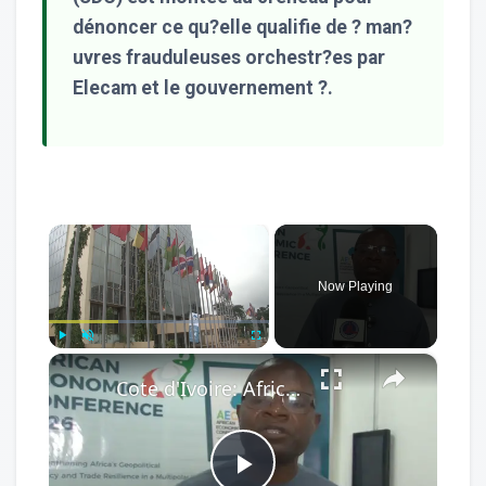
dénoncer ce qu?elle qualifie de ? man?
uvres frauduleuses orchestr?es par
Elecam et le gouvernement ?.
×
Now Playing
×
Play
Unmute
Fullscreen
Cote d'Ivoire: African Economic Conference focuses on development opportunities in multipolar world.