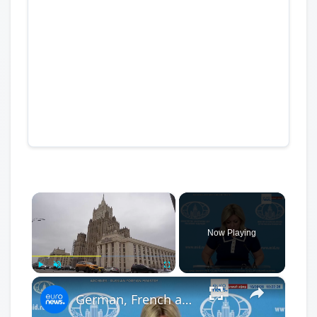
×
Now Playing
×
Play
Unmute
Fullscreen
German, French and UK envoys meet Lavrov's deputy in Moscow amid E3 peace push