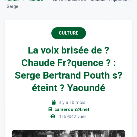
: Serge...
CULTURE
La voix brisée de ?
Chaude Fr?quence ? :
Serge Bertrand Pouth s?
éteint ? Yaoundé
il y a 10 mois
cameroun24.net
1159042 vues