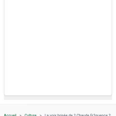
Accueil
>
Culture
>
La voix brisée de ? Chaude Fr?quence ?