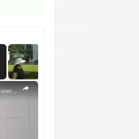
×
France: Scholar warns Japan's new intelligence bureau lacks oversight, signals remilitarization push.