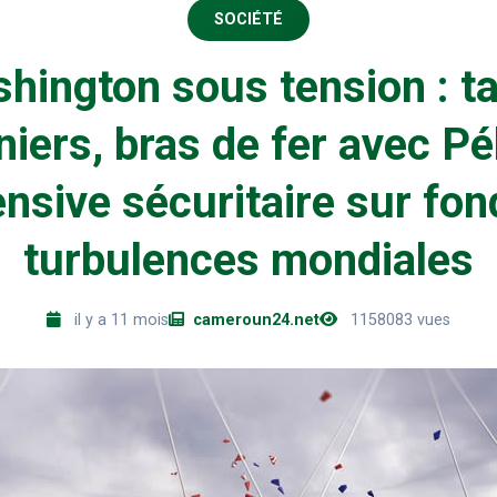
SOCIÉTÉ
hington sous tension : ta
iers, bras de fer avec Pé
ensive sécuritaire sur fon
turbulences mondiales
il y a 11 mois
cameroun24.net
1158083 vues