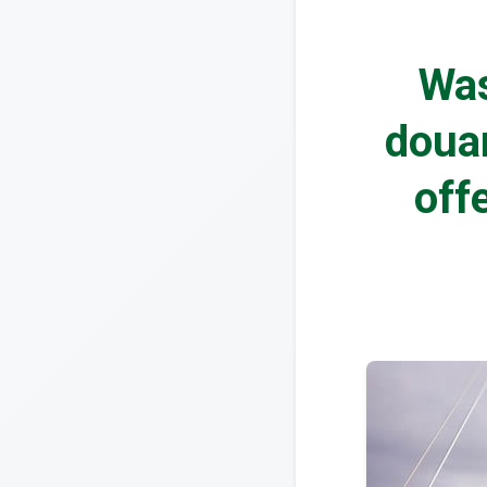
Was
douan
off