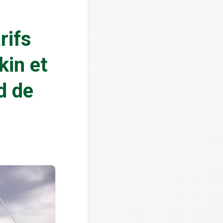
rifs
kin et
d de