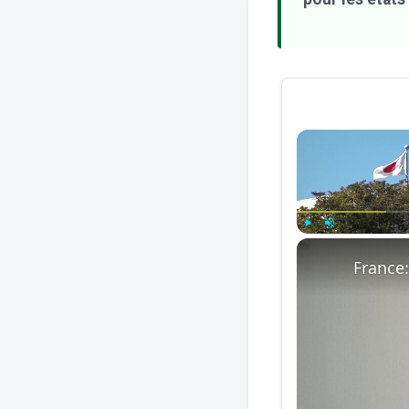
Play
Unmute