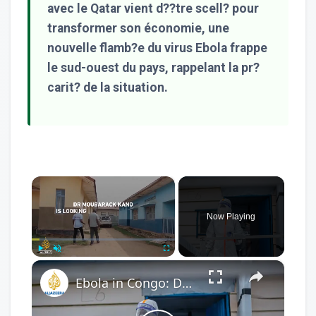
avec le Qatar vient d??tre scell? pour
transformer son économie, une
nouvelle flamb?e du virus Ebola frappe
le sud-ouest du pays, rappelant la pr?
carit? de la situation.
×
Now Playing
×
Play
Unmute
Fullscreen
Ebola in Congo: Doctor on the Front Line of a Hidden Crisis