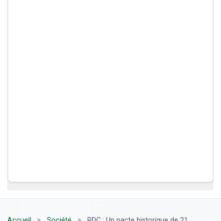
Accueil
>
Société
>
RDC : Un pacte historique de 21