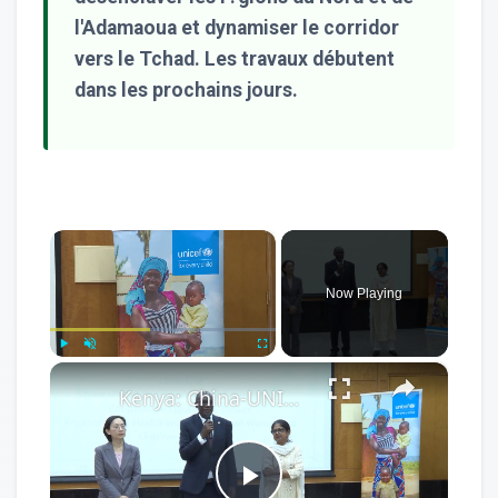
l'Adamaoua et dynamiser le corridor
vers le Tchad. Les travaux débutent
dans les prochains jours.
×
Now Playing
×
Play
Unmute
Fullscreen
Kenya: China-UNICEF initiative launched to promote maternal, infant health in Kenya.