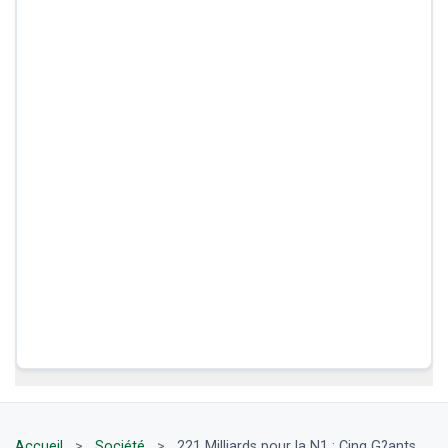
Accueil
>
Société
>
221 Milliards pour la N1 : Cinq G?ants