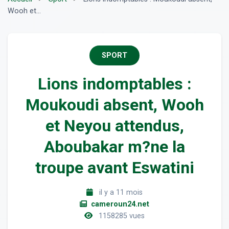
Wooh et...
SPORT
Lions indomptables :
Moukoudi absent, Wooh
et Neyou attendus,
Aboubakar m?ne la
troupe avant Eswatini
il y a 11 mois
cameroun24.net
1158285 vues