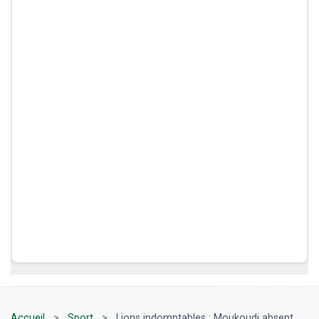
Accueil
>
Sport
>
Lions indomptables : Moukoudi absent,