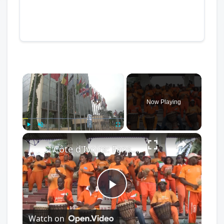
×
Now Playing
×
Play
Unmute
Fullscreen
Côte d'Ivoire: Fans denied FIFA World Cup trip amid visa delays, slow easing of rules.
Play
Watch on