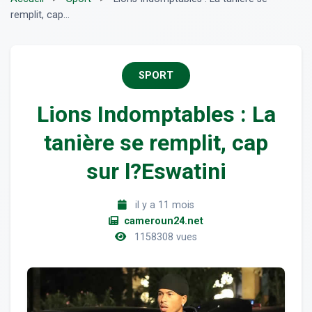
remplit, cap...
SPORT
Lions Indomptables : La
tanière se remplit, cap
sur l?Eswatini
il y a 11 mois
cameroun24.net
1158308 vues