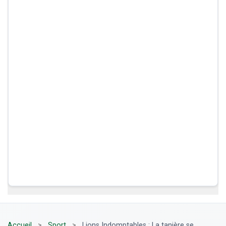
Accueil
>
Sport
>
Lions Indomptables : La tanière se