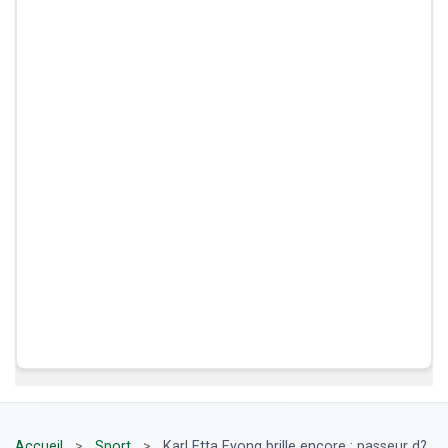
Accueil
>
Sport
>
Karl Etta Eyong brille encore : passeur d?