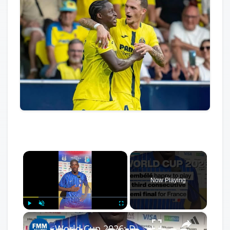
×
Now Playing
×
Play
Unmute
Fullscreen
World Cup 2026: Dembélé happy to play in third consecutive World Cup semi final