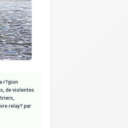
a r?gion
, de violentes
triers,
ire relay? par