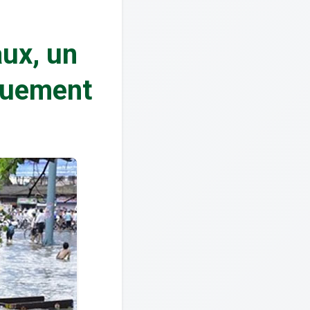
aux, un
iquement