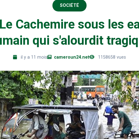
SOCIÉTÉ
 Le Cachemire sous les e
umain qui s'alourdit trag
il y a 11 mois
cameroun24.net
1158658 vues