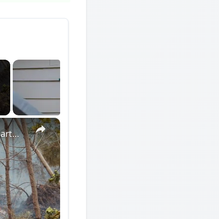
×
France: Wildfire continues to spread in France’s Gironde department​​​​​​​.