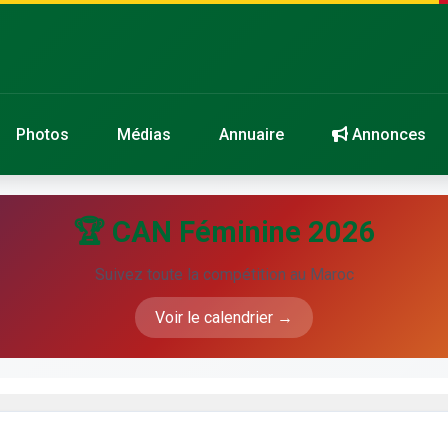
Photos
Médias
Annuaire
Annonces
🏆 CAN Féminine 2026
Suivez toute la compétition au Maroc
Voir le calendrier →