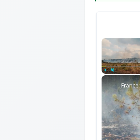
Play
Unmute