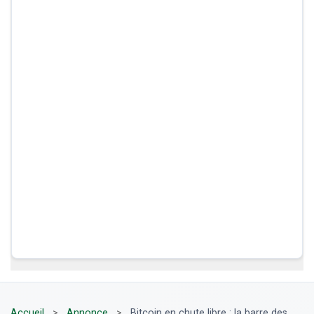
Accueil
>
Annonce
>
Bitcoin en chute libre : la barre des