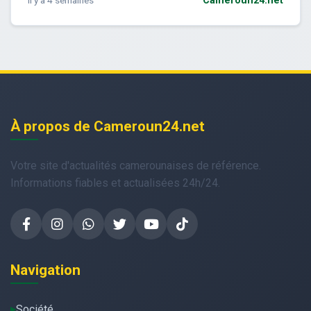
il y a 4 semaines
Cameroun24.net
À propos de Cameroun24.net
Votre site d'actualités camerounaises de référence.
Informations fiables et actualisées 24h/24.
Navigation
Société